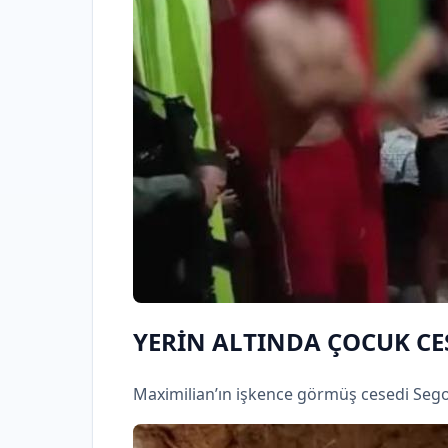
YERİN ALTINDA ÇOCUK C
Maximilian’ın işkence görmüş cesedi Sego