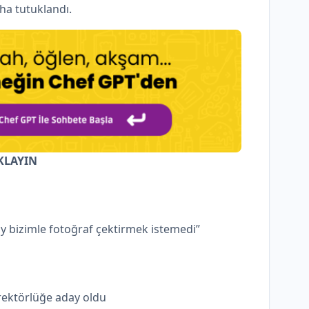
aha tutuklandı.
KLAYIN
ay bizimle fotoğraf çektirmek istemedi”
rektörlüğe aday oldu