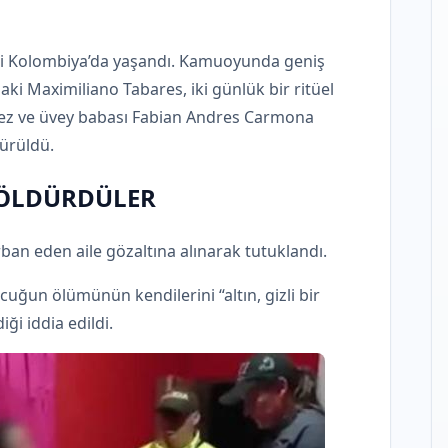
eti Kolombiya’da yaşandı. Kamuoyunda geniş
ki Maximiliano Tabares, iki günlük bir ritüel
rez ve üvey babası Fabian Andres Carmona
ürüldü.
İN ÖLDÜRDÜLER
ban eden aile gözaltına alınarak tutuklandı.
uğun ölümünün kendilerini “altın, gizli bir
ği iddia edildi.