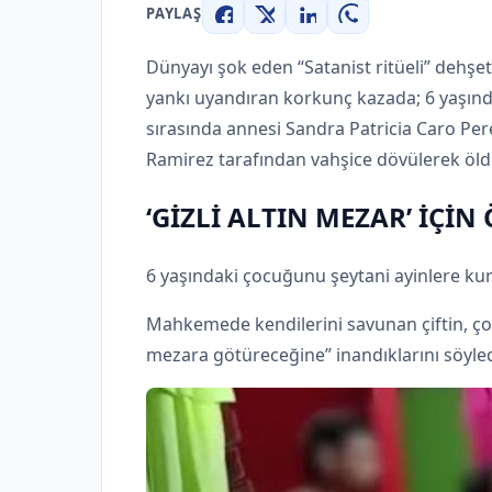
PAYLAŞ
Facebook
X
LinkedIn
WhatsApp
Dünyayı şok eden “Satanist ritüeli” dehş
yankı uyandıran korkunç kazada; 6 yaşında
sırasında annesi Sandra Patricia Caro Pe
Ramirez tarafından vahşice dövülerek öld
‘GİZLİ ALTIN ​​MEZAR’ İÇ
6 yaşındaki çocuğunu şeytani ayinlere kur
Mahkemede kendilerini savunan çiftin, çoc
mezara götüreceğine” inandıklarını söyledi