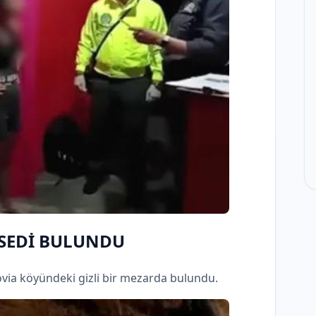
ESEDİ BULUNDU
via köyündeki gizli bir mezarda bulundu.