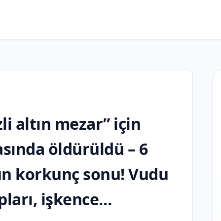
li altın mezar” için
rasında öldürüldü – 6
un korkunç sonu! Vudu
pları, işkence…