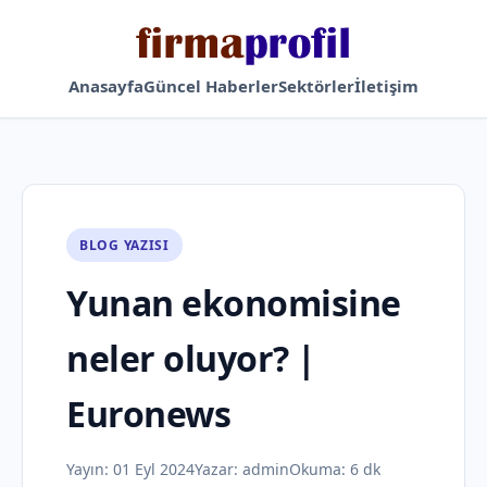
Anasayfa
Güncel Haberler
Sektörler
İletişim
BLOG YAZISI
Yunan ekonomisine
neler oluyor? |
Euronews
Yayın:
01 Eyl 2024
Yazar:
admin
Okuma: 6 dk