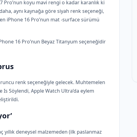
17 Pro’nun koyu mavi rengi o kadar karanlık ki
z daha, aynı kaynağa göre siyah renk seçeneği,
yen iPhone 16 Pro’nun mat -surface sürümü
Phone 16 Pro’nun Beyaz Titanyum seçeneğidir
prus
uruncu renk seçeneğiyle gelecek. Muhtemelen
e Is Söylendi, Apple Watch Ultra’da eylem
ştirildi.
yor’
aç yıllık deneysel malzemeden (ilk paslanmaz