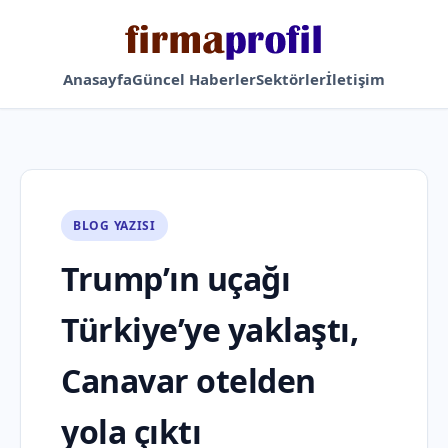
Anasayfa
Güncel Haberler
Sektörler
İletişim
BLOG YAZISI
Trump’ın uçağı
Türkiye’ye yaklaştı,
Canavar otelden
yola çıktı