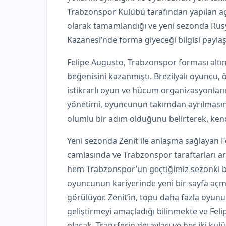
Trabzonspor Kulübü tarafından yapılan a
olarak tamamlandığı ve yeni sezonda Rusy
Kazanesi’nde forma giyeceği bilgisi paylaşı
Felipe Augusto, Trabzonspor forması altı
beğenisini kazanmıştı. Brezilyalı oyuncu, 
istikrarlı oyun ve hücum organizasyonları
yönetimi, oyuncunun takımdan ayrılmasını
olumlu bir adım olduğunu belirterek, kendi
Yeni sezonda Zenit ile anlaşma sağlayan F
camiasında ve Trabzonspor taraftarları ar
hem Trabzonspor’un geçtiğimiz sezonki b
oyuncunun kariyerinde yeni bir sayfa açm
görülüyor. Zenit’in, topu daha fazla oyunu
geliştirmeyi amaçladığı bilinmekte ve Feli
olacak. Transferin detayları ve her iki ku