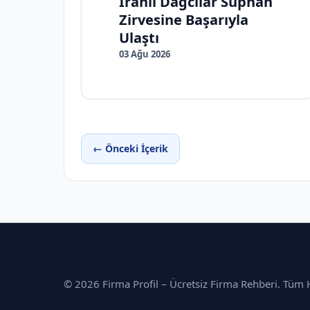
İranlı Dağcılar Süphan
Zirvesine Başarıyla
Ulaştı
03 Ağu 2026
← Önceki İçerik
© 2026 Firma Profil – Ücretsiz Firma Rehberi. Tüm Ha