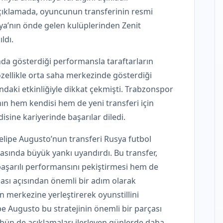
çıklamada, oyuncunun transferinin resmi
a’nın önde gelen kulüplerinden Zenit
ldı.
nda gösterdiği performansla taraftarların
özellikle orta saha merkezinde gösterdiği
ndaki etkinliğiyle dikkat çekmişti. Trabzonspor
n hem kendisi hem de yeni transferi için
sine kariyerinde başarılar diledi.
elipe Augusto’nun transferi Rusya futbol
asında büyük yankı uyandırdı. Bu transfer,
aşarılı performansını pekiştirmesi hem de
ası açısından önemli bir adım olarak
n merkezine yerleştirerek oyunstillini
pe Augusto bu stratejinin önemli bir parçası
lübün de açıklamaları ilerleyen günlerde daha