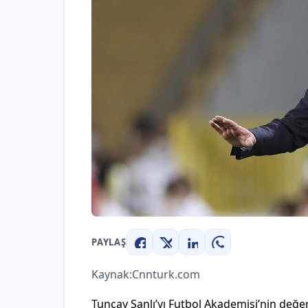
PAYLAŞ
Facebook
X
LinkedIn
WhatsApp
Kaynak:
Cnnturk.com
Tuncay Şanlı’yı Futbol Akademisi’nin değe