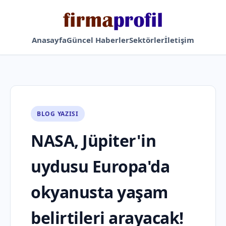
Anasayfa
Güncel Haberler
Sektörler
İletişim
BLOG YAZISI
NASA, Jüpiter'in
uydusu Europa'da
okyanusta yaşam
belirtileri arayacak!