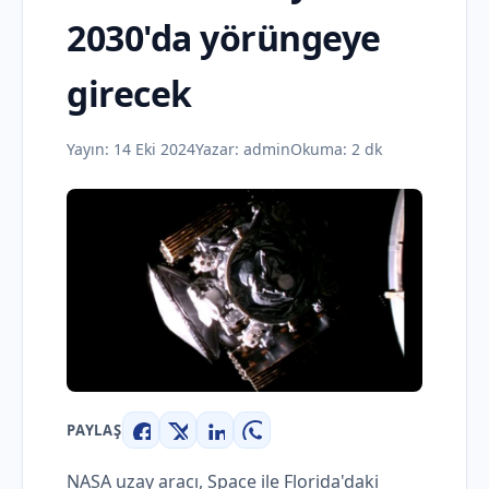
2030'da yörüngeye
girecek
Yayın:
14 Eki 2024
Yazar:
admin
Okuma: 2 dk
PAYLAŞ
Facebook
X
LinkedIn
WhatsApp
NASA uzay aracı, Space ile Florida'daki