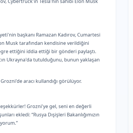
v, Cybertruck'ın Tesla'nın sahibi Elon Musk
yeti'nin başkanı Ramazan Kadırov, Cumartesi
on Musk tarafından kendisine verildiğini
re ettiğini iddia ettiği bir gönderi paylaştı.
aracın Ukrayna'da tutulduğunu, bunun yaklaşan
rozni'de aracı kullandığı görülüyor.
 teşekkürler! Grozni'ye gel, seni en değerli
nları ekledi: “Rusya Dışişleri Bakanlığımızın
üyorum.”