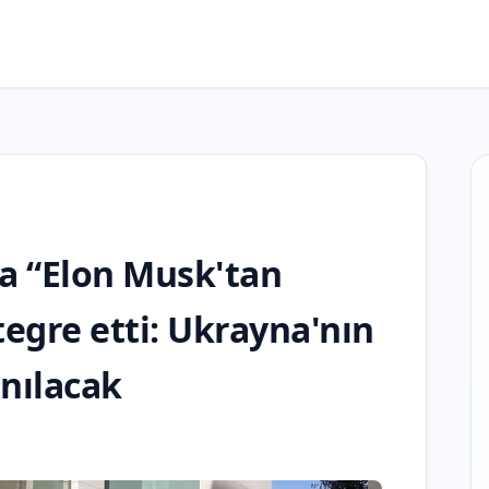
'a “Elon Musk'tan
tegre etti: Ukrayna'nın
anılacak