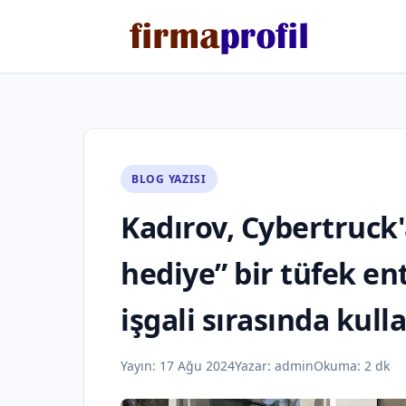
BLOG YAZISI
Kadırov, Cybertruck
hediye” bir tüfek en
işgali sırasında kull
Yayın:
17 Ağu 2024
Yazar:
admin
Okuma: 2 dk