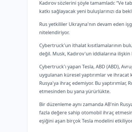
Kadırov sözlerini şöyle tamamladı: “Ve t
katkı sağlayacak yeni buluşlarınızı da bekl
Rus yetkililer Ukrayna'nın devam eden işg
nitelendiriyor.
Cybertruck'un ithalat kısıtlamalarının bul
değil. Musk, Kadırov'un iddialarına ilişki
Cybertruck'ı yapan Tesla, ABD (ABD), Avrupa
uygulanan küresel yaptırımlar ve ihracat ko
Rusya'ya ihraç edemiyor. Bu yaptırımlar, R
etmesinden bu yana yürürlükte.
Bir düzenleme aynı zamanda AB'nin Rusya'y
fazla değere sahip otomobil ihraç etmesini
eşiğini aşan birçok Tesla modelini etkiliyor