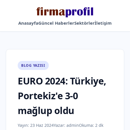
Anasayfa
Güncel Haberler
Sektörler
İletişim
BLOG YAZISI
EURO 2024: Türkiye,
Portekiz'e 3-0
mağlup oldu
Yayın:
23 Haz 2024
Yazar:
admin
Okuma: 2 dk