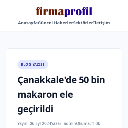
Anasayfa
Güncel Haberler
Sektörler
İletişim
BLOG YAZISI
Çanakkale'de 50 bin
makaron ele
geçirildi
Yayın:
06 Eyl 2024
Yazar:
admin
Okuma: 1 dk