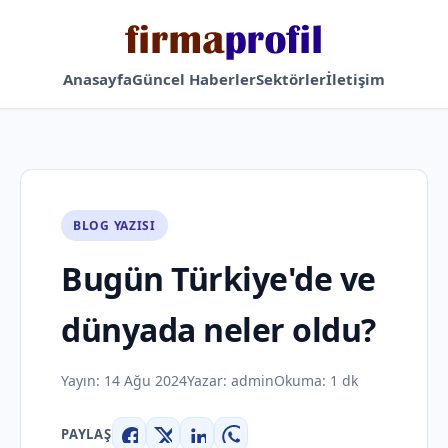
Anasayfa
Güncel Haberler
Sektörler
İletişim
BLOG YAZISI
Bugün Türkiye'de ve
dünyada neler oldu?
Yayın:
14 Ağu 2024
Yazar:
admin
Okuma: 1 dk
PAYLAŞ
Facebook
X
LinkedIn
WhatsApp