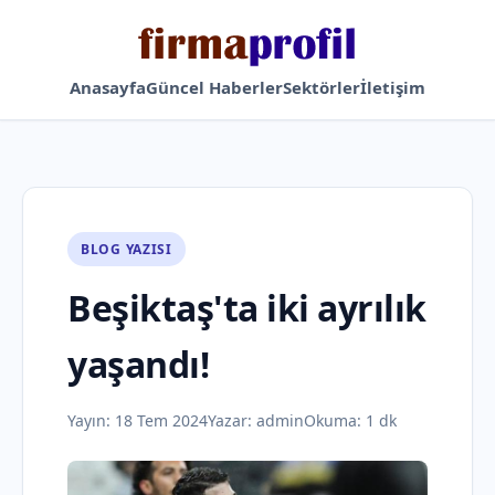
Anasayfa
Güncel Haberler
Sektörler
İletişim
BLOG YAZISI
Beşiktaş'ta iki ayrılık
yaşandı!
Yayın:
18 Tem 2024
Yazar:
admin
Okuma: 1 dk