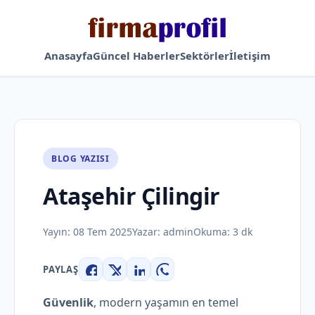
Anasayfa
Güncel Haberler
Sektörler
İletişim
BLOG YAZISI
Ataşehir Çilingir
Yayın:
08 Tem 2025
Yazar:
admin
Okuma: 3 dk
PAYLAŞ
Facebook
X
LinkedIn
WhatsApp
Güvenlik
, modern yaşamın en temel