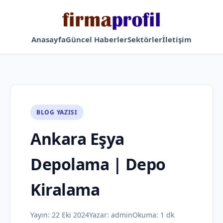
Anasayfa
Güncel Haberler
Sektörler
İletişim
BLOG YAZISI
Ankara Eşya
Depolama | Depo
Kiralama
Yayın:
22 Eki 2024
Yazar:
admin
Okuma: 1 dk